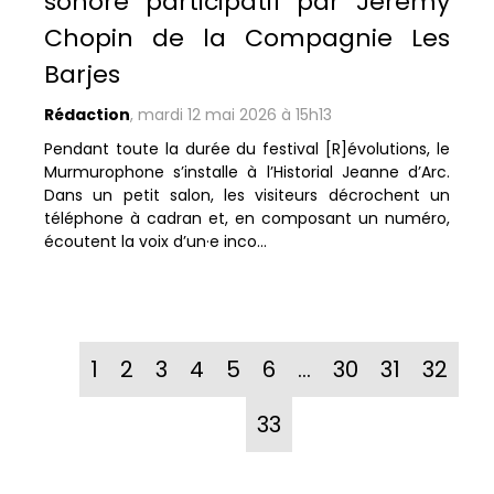
sonore participatif par Jérémy
Chopin de la Compagnie Les
Barjes
Rédaction
,
mardi 12 mai 2026 à 15h13
Pendant toute la durée du festival [R]évolutions, le
Murmurophone s’installe à l’Historial Jeanne d’Arc.
Dans un petit salon, les visiteurs décrochent un
téléphone à cadran et, en composant un numéro,
écoutent la voix d’un·e inco...
1
2
3
4
5
6
…
30
31
32
33