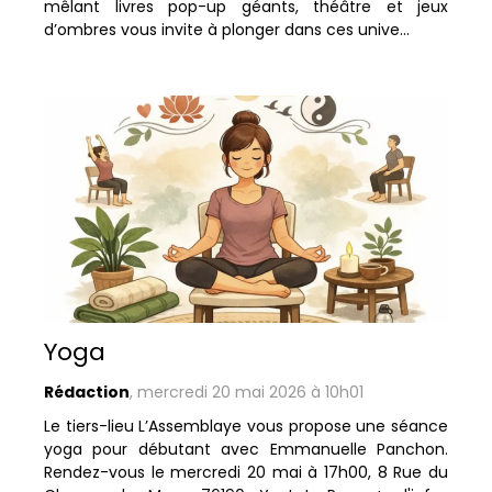
mêlant livres pop-up géants, théâtre et jeux
d’ombres vous invite à plonger dans ces unive...
location_on
Bernay
Rouen
Évreux - Louviers - Verneuil
Yoga
Rédaction
,
mercredi 20 mai 2026 à 10h01
Le tiers-lieu L’Assemblaye vous propose une séance
yoga pour débutant avec Emmanuelle Panchon.
Rendez-vous le mercredi 20 mai à 17h00, 8 Rue du