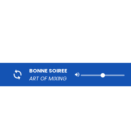
BONNE SOIREE
volume_up
ART OF MIXING