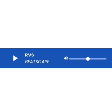
RVS
volume_up
BEATSCAPE