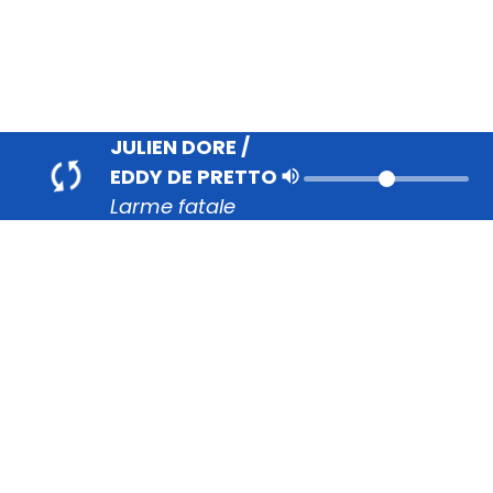
JULIEN DORE /
EDDY DE PRETTO
volume_up
Larme fatale