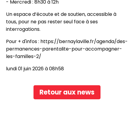
- Mercredi : 8h30 à 12h
Un espace d’écoute et de soutien, accessible à
location_on
tous, pour ne pas rester seul face à ses
interrogations.
Bernay
Rouen
Pour + d'infos :
https://bernaylaville.fr/agenda/des-
Évreux - Louviers - Verneuil
permanences-parentalite-pour-accompagner-
les-familles-2/
lundi 01 juin 2026 à 08h58
Retour aux news